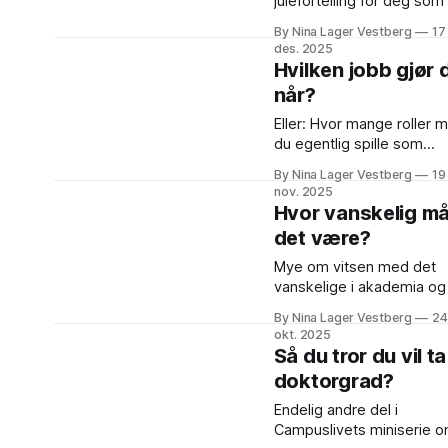
julefortelling for deg som
en oppgave eller to du
By Nina Lager Vestberg
17
gjerne skulle utsatt litt til.
des. 2025
Hvilken jobb gjør 
når?
Eller: Hvor mange roller 
du egentlig spille som
universitetsansatt
By Nina Lager Vestberg
19
akademiker?
nov. 2025
Hvor vanskelig m
det være?
Mye om vitsen med det
vanskelige i akademia og l
om min hemmelige
By Nina Lager Vestberg
24
lidenskap for italiensk
okt. 2025
renessansekunst.
Så du tror du vil ta
doktorgrad?
Endelig andre del i
Campuslivets miniserie 