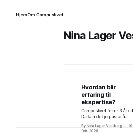
Hjem
Om Campuslivet
Nina Lager Ve
Hvordan blir
erfaring til
ekspertise?
Campuslivet feirer 3 år i 
Da kan det jo passe å
reflektere over hvorvidt v
By Nina Lager Vestberg
19
blir flinkere til noe bare av
feb. 2026