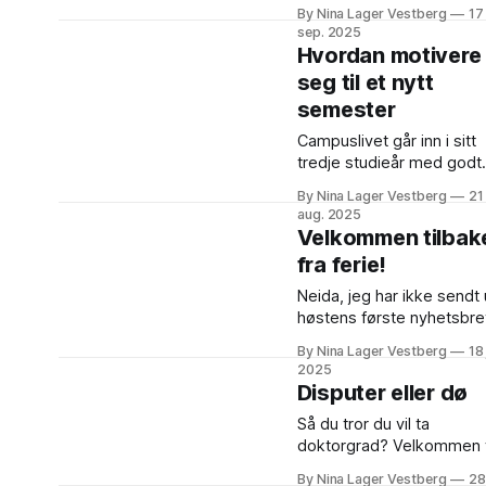
doktorgradsstudier!
By Nina Lager Vestberg
17
Inneholder topp 3 tips o
sep. 2025
søknadsskriving og interv
Hvordan motivere
med forfatteren av en
seg til et nytt
etterlengtet bok om ph.d
semester
livet.
Campuslivet går inn i sitt
tredje studieår med godt
mot (og en topp 3-liste)!
By Nina Lager Vestberg
21
aug. 2025
Velkommen tilbak
fra ferie!
Neida, jeg har ikke sendt 
høstens første nyhetsbre
to måneder for tidlig. Det
By Nina Lager Vestberg
18 
er vårsemesterets siste 
2025
med ett enkelt tips som v
Disputer eller dø
gjøre det lettere å starte
Så du tror du vil ta
opp igjen etter ferien.
doktorgrad? Velkommen t
første del av Campuslive
By Nina Lager Vestberg
28