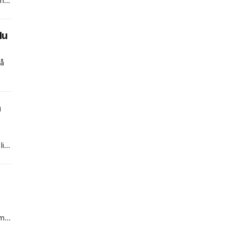
 har
du
må
å
itt
om