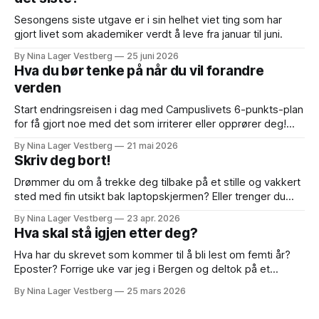
Sesongens siste utgave er i sin helhet viet ting som har
gjort livet som akademiker verdt å leve fra januar til juni.
By Nina Lager Vestberg
25 juni 2026
Hva du bør tenke på når du vil forandre
verden
Start endringsreisen i dag med Campuslivets 6-punkts-plan
for få gjort noe med det som irriterer eller opprører deg!
Sensursesongen er i full gang og denne uken sitter jeg til
By Nina Lager Vestberg
21 mai 2026
oppover ørene i bacheloroppgaver. Det har aldri vært
Skriv deg bort!
vårens vakreste eventyr, men i år opplever jeg
bachelorsensuren som deprimerende
Drømmer du om å trekke deg tilbake på et stille og vakkert
sted med fin utsikt bak laptopskjermen? Eller trenger du
bare å komme i gang/bli ferdig med et skriveprosjekt? Her
By Nina Lager Vestberg
23 apr. 2026
kommer noen tips til hva du bør tenke på hvis du vil
Hva skal stå igjen etter deg?
organisere og gjennomføre et skriveopphold. Hva
Hva har du skrevet som kommer til å bli lest om femti år?
Eposter? Forrige uke var jeg i Bergen og deltok på et
symposium jeg aldri har opplevd maken til. I tre heile dagar
By Nina Lager Vestberg
25 mars 2026
til ende var kolleger, venner og familiemedlemmer av
forskeren og forfatteren Øyvind Vågnes samlet til