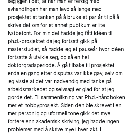
seg igjen i det, at når man er ferdig med
avhandlingen har man levd så lenge med
prosjektet at tanken på å bruke et par år til på å
skrive det om for et annet publikum er lite
lystbetont. For min del hadde jeg fått idéen til
ph.d.-prosjektet da jeg fortsatt gikk på
masterstudiet, så hadde jeg et pauseår hvor idéen
fortsatte å utvikle seg, og så en hel
doktorgradsperiode. Å gå tilbake til prosjektet
enda en gang etter disputas var ikke gøy, selv om
jeg visste at det var nødvendig med tanke på
arbeidsmarkedet og selvsagt er glad for at jeg
gjorde det. Til sammenlikning var
Ph.d.-håndboken
mer et hobbyprosjekt. Siden den ble skrevet i en
mer personlig og uformell tone gikk det mye
fortere enn akademisk skriving, jeg hadde ingen
problemer med å skrive mye i hver økt. I