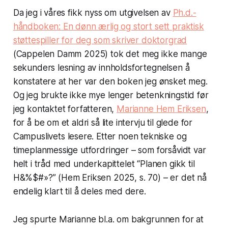
Da jeg i våres fikk nyss om utgivelsen av
Ph.d.-
håndboken: En dønn ærlig og stort sett praktisk
støttespiller for deg som skriver doktorgrad
(Cappelen Damm 2025) tok det meg ikke mange
sekunders lesning av innholdsfortegnelsen å
konstatere at her var den boken jeg ønsket meg.
Og jeg brukte ikke mye lenger betenkningstid før
jeg kontaktet forfatteren,
Marianne Hem Eriksen
,
for å be om et aldri så lite intervju til glede for
Campuslivets
lesere. Etter noen tekniske og
timeplanmessige utfordringer – som forsåvidt var
helt i tråd med underkapittelet “Planen gikk til
H&%$#»?” (Hem Eriksen 2025, s. 70) – er det nå
endelig klart til å deles med dere.
Jeg spurte Marianne bl.a. om bakgrunnen for at