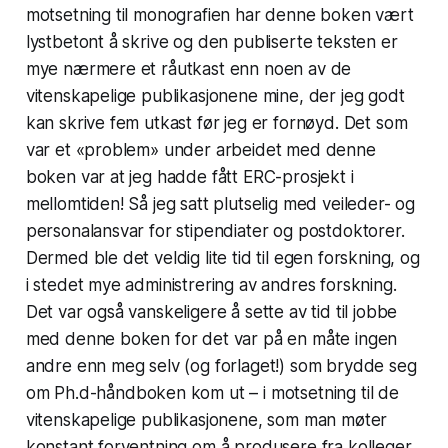
motsetning til monografien har denne boken vært
lystbetont å skrive og den publiserte teksten er
mye nærmere et råutkast enn noen av de
vitenskapelige publikasjonene mine, der jeg godt
kan skrive fem utkast før jeg er fornøyd. Det som
var et «problem» under arbeidet med denne
boken var at jeg hadde fått ERC-prosjekt i
mellomtiden! Så jeg satt plutselig med veileder- og
personalansvar for stipendiater og postdoktorer.
Dermed ble det veldig lite tid til egen forskning, og
i stedet mye administrering av andres forskning.
Det var også vanskeligere å sette av tid til jobbe
med denne boken for det var på en måte ingen
andre enn meg selv (og forlaget!) som brydde seg
om
Ph.d-håndboken
kom ut – i motsetning til de
vitenskapelige publikasjonene, som man møter
konstant forventning om å produsere fra kolleger,