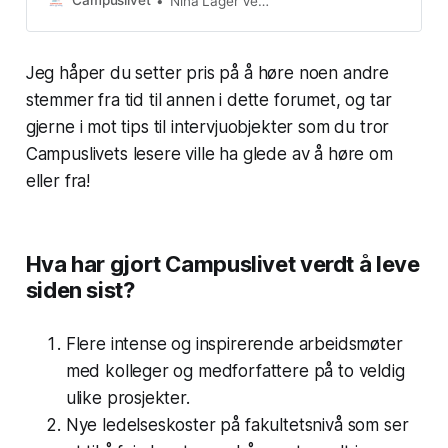
Campuslivet
Nina Lager Vestberg
gode vi er til å spille piano vil det
gjerne låte amatørmessig når vi
prøver samme melodi på f.eks.
Jeg håper du setter pris på å høre noen andre
gitar. For ikke å snakke om en
tuba…
stemmer fra tid til annen i dette forumet, og tar
gjerne i mot tips til intervjuobjekter som du tror
Campuslivets
lesere ville ha glede av å høre om
eller fra!
Hva har gjort Campuslivet verdt å leve
siden sist?
Flere intense og inspirerende arbeidsmøter
med kolleger og medforfattere på to veldig
ulike prosjekter.
Nye ledelseskoster på fakultetsnivå som ser