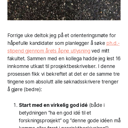
Forrige uke deltok jeg på et orienteringsmøte for
håpefulle kandidater som planlegger å søke
ph.d.-
stipend gjennom årets åpne utlysning
ved mitt
fakultet. Sammen med en kollega hadde jeg lest 16
innkomne utkast til prosjektbeskrivelser. I denne
prosessen fikk vi bekreftet at det er de samme tre
tingene som absolutt alle søknadsskrivere trenger
å gjøre (bedre):
Start med en virkelig god idé
(både i
betydningen “ha en god idé til et
forskningsprosjekt” og “denne gode idéen må