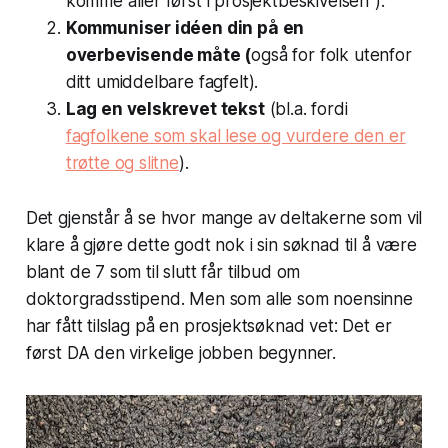
komme aller først i prosjektbeskivelsen”).
Kommuniser idéen din på en
overbevisende måte (
også for folk utenfor
ditt umiddelbare fagfelt).
Lag en velskrevet tekst
(bl.a. fordi
fagfolkene som skal lese og vurdere den er
trøtte og slitne
).
Det gjenstår å se hvor mange av deltakerne som vil
klare å gjøre dette godt nok i sin søknad til å være
blant de 7 som til slutt får tilbud om
doktorgradsstipend. Men som alle som noensinne
har fått tilslag på en prosjektsøknad vet: Det er
først DA den virkelige jobben begynner.