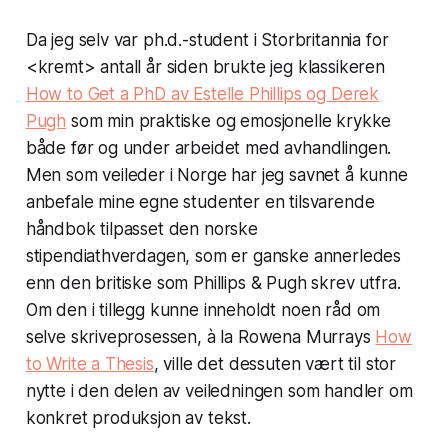
Da jeg selv var ph.d.-student i Storbritannia for
<kremt> antall år siden brukte jeg klassikeren
How to Get a PhD
av Estelle Phillips og Derek
Pugh
som min praktiske og emosjonelle krykke
både før og under arbeidet med avhandlingen.
Men som veileder i Norge har jeg savnet å kunne
anbefale mine egne studenter en tilsvarende
håndbok tilpasset den norske
stipendiathverdagen, som er ganske annerledes
enn den britiske som Phillips & Pugh skrev utfra.
Om den i tillegg kunne inneholdt noen råd om
selve skriveprosessen, à la Rowena Murrays
How
to Write a Thesis
, ville det dessuten vært til stor
nytte i den delen av veiledningen som handler om
konkret produksjon av tekst.