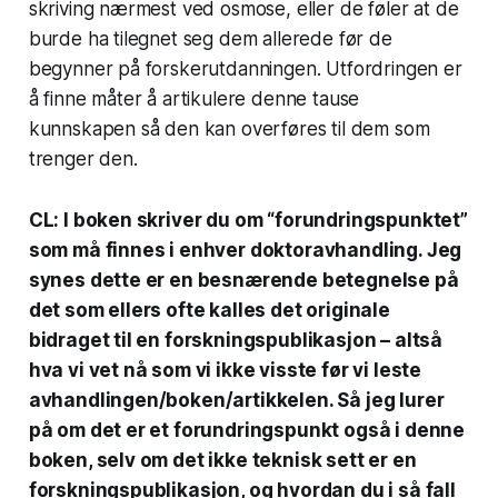
skriving nærmest ved osmose, eller de føler at de
burde ha tilegnet seg dem allerede før de
begynner på forskerutdanningen. Utfordringen er
å finne måter å artikulere denne tause
kunnskapen så den kan overføres til dem som
trenger den.
CL: I boken skriver du om “forundringspunktet”
som må finnes i enhver doktoravhandling. Jeg
synes dette er en besnærende betegnelse på
det som ellers ofte kalles det originale
bidraget til en forskningspublikasjon – altså
hva vi vet nå som vi ikke visste før vi leste
avhandlingen/boken/artikkelen. Så jeg lurer
på om det er et forundringspunkt også i denne
boken, selv om det ikke teknisk sett er en
forskningspublikasjon, og hvordan du i så fall