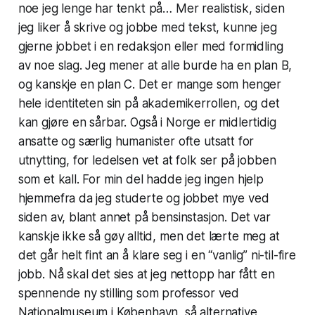
noe jeg lenge har tenkt på… Mer realistisk, siden
jeg liker å skrive og jobbe med tekst, kunne jeg
gjerne jobbet i en redaksjon eller med formidling
av noe slag. Jeg mener at alle burde ha en plan B,
og kanskje en plan C. Det er mange som henger
hele identiteten sin på akademikerrollen, og det
kan gjøre en sårbar. Også i Norge er midlertidig
ansatte og særlig humanister ofte utsatt for
utnytting, for ledelsen vet at folk ser på jobben
som et kall. For min del hadde jeg ingen hjelp
hjemmefra da jeg studerte og jobbet mye ved
siden av, blant annet på bensinstasjon. Det var
kanskje ikke så gøy alltid, men det lærte meg at
det går helt fint an å klare seg i en “vanlig” ni-til-fire
jobb. Nå skal det sies at jeg nettopp har fått en
spennende ny stilling som professor ved
Nationalmuseum i København, så alternative