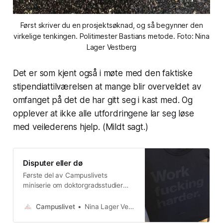
Først skriver du en prosjektsøknad, og så begynner den
virkelige tenkingen. Politimester Bastians metode. Foto: Nina
Lager Vestberg
Det er som kjent også i møte med den faktiske
stipendiattilværelsen at mange blir overveldet av
omfanget på det de har gitt seg i kast med. Og
opplever at ikke alle utfordringene lar seg løse
med veilederens hjelp. (Mildt sagt.)
Disputer eller dø
Første del av Campuslivets
miniserie om doktorgradsstudier
handlet om hva som skal til for å
stå løpet ut.
Campuslivet
Nina Lager Vestberg