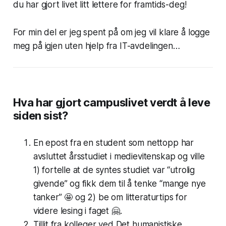
du har gjort livet litt lettere for framtids-deg!
For min del er jeg spent på om jeg vil klare å logge
meg på igjen uten hjelp fra IT-avdelingen…
Hva har gjort campuslivet verdt å leve
siden sist?
En epost fra en student som nettopp har
avsluttet årsstudiet i medievitenskap og ville
1) fortelle at de syntes studiet var “utrolig
givende” og fikk dem til å tenke “mange nye
tanker” 🤩 og 2) be om litteraturtips for
videre lesing i faget 🤗.
Tillit fra kolleger ved Det humanistiske