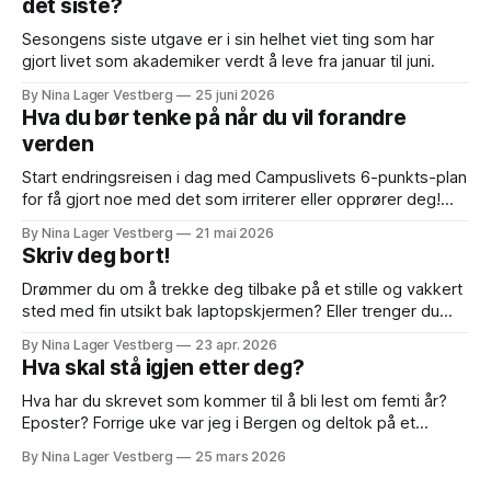
det siste?
Sesongens siste utgave er i sin helhet viet ting som har
gjort livet som akademiker verdt å leve fra januar til juni.
By Nina Lager Vestberg
25 juni 2026
Hva du bør tenke på når du vil forandre
verden
Start endringsreisen i dag med Campuslivets 6-punkts-plan
for få gjort noe med det som irriterer eller opprører deg!
Sensursesongen er i full gang og denne uken sitter jeg til
By Nina Lager Vestberg
21 mai 2026
oppover ørene i bacheloroppgaver. Det har aldri vært
Skriv deg bort!
vårens vakreste eventyr, men i år opplever jeg
bachelorsensuren som deprimerende
Drømmer du om å trekke deg tilbake på et stille og vakkert
sted med fin utsikt bak laptopskjermen? Eller trenger du
bare å komme i gang/bli ferdig med et skriveprosjekt? Her
By Nina Lager Vestberg
23 apr. 2026
kommer noen tips til hva du bør tenke på hvis du vil
Hva skal stå igjen etter deg?
organisere og gjennomføre et skriveopphold. Hva
Hva har du skrevet som kommer til å bli lest om femti år?
Eposter? Forrige uke var jeg i Bergen og deltok på et
symposium jeg aldri har opplevd maken til. I tre heile dagar
By Nina Lager Vestberg
25 mars 2026
til ende var kolleger, venner og familiemedlemmer av
forskeren og forfatteren Øyvind Vågnes samlet til