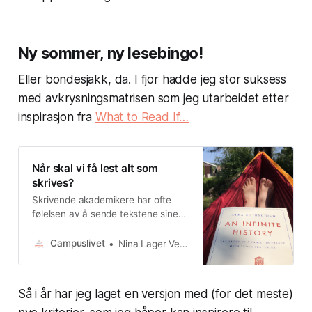
Ny sommer, ny lesebingo!
Eller bondesjakk, da. I fjor hadde jeg stor suksess
med avkrysningsmatrisen som jeg utarbeidet etter
inspirasjon fra
What to Read If…
Når skal vi få lest alt som
skrives?
Skrivende akademikere har ofte
følelsen av å sende tekstene sine
ut i det store intet. Det vil si, vi vet
jo at NOEN leser manuskriptene
Campuslivet
Nina Lager Vestberg
våre mens de er under
utarbeidelse: Veiledere og fagfeller
som skal sørge for at det er bra
Så i år har jeg laget en versjon med (for det meste)
nok, det som skrives og sendes ut i
verden. Men etter publisering er det