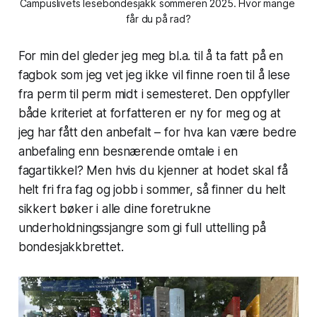
Campuslivets lesebondesjakk sommeren 2025. Hvor mange 
får du på rad?
For min del gleder jeg meg bl.a. til å ta fatt på en
fagbok som jeg vet jeg ikke vil finne roen til å lese
fra perm til perm midt i semesteret. Den oppfyller
både kriteriet at forfatteren er ny for meg og at
jeg har fått den anbefalt – for hva kan være bedre
anbefaling enn besnærende omtale i en
fagartikkel? Men hvis du kjenner at hodet skal få
helt fri fra fag og jobb i sommer, så finner du helt
sikkert bøker i alle dine foretrukne
underholdningssjangre som gi full uttelling på
bondesjakkbrettet.