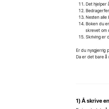
Det hjelper å
Bedragerfe
Nesten alle
Boken du en
skrevet om 
Skriving er 
Er du nysgjerrig
Da er det bare å 
1) Å skrive e