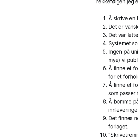
rekkefølgen jeg 
Å skrive en 
Det er vansk
Det var lette
Systemet som
Ingen på uni
mye) vi publ
Å finne et f
for et forhol
Å finne et f
som passer 
Å bomme på é
innleveringe
Det finnes 
forlaget.
“Skrivetreni