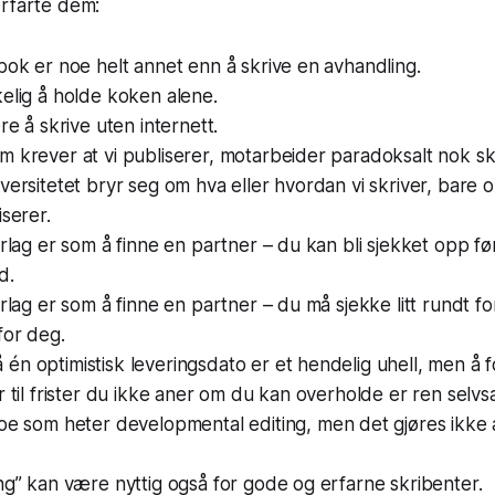
erfarte dem:
bok er noe helt annet enn å skrive en avhandling.
elig å holde koken alene.
re å skrive uten internett.
 krever at vi publiserer, motarbeider paradoksalt nok skr
versitetet bryr seg om hva eller hvordan vi skriver, bare 
iserer.
orlag er som å finne en partner – du kan bli sjekket opp før
d.
orlag er som å finne en partner – du må sjekke litt rundt fo
for deg.
n optimistisk leveringsdato er et hendelig uhell, men å f
r til frister du ikke aner om du kan overholde er ren selvs
noe som heter
developmental editing
, men det gjøres ikke
ng” kan være nyttig også for gode og erfarne skribenter.