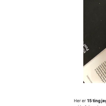
Her er
15 ting j