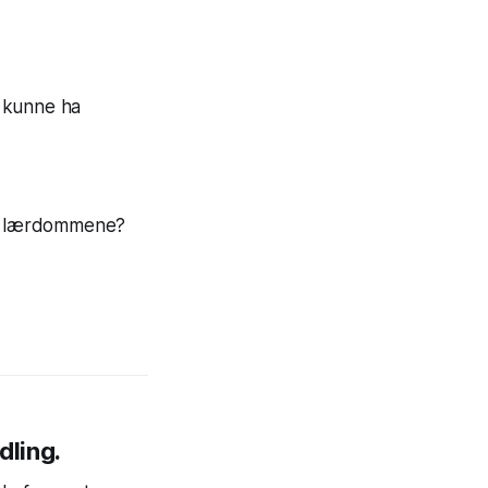
u kunne ha
sse lærdommene?
dling.