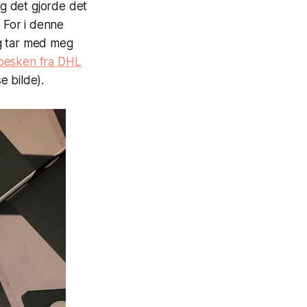
Og det gjorde det
. For i denne
eg tar med meg
pesken fra DHL
e bilde).