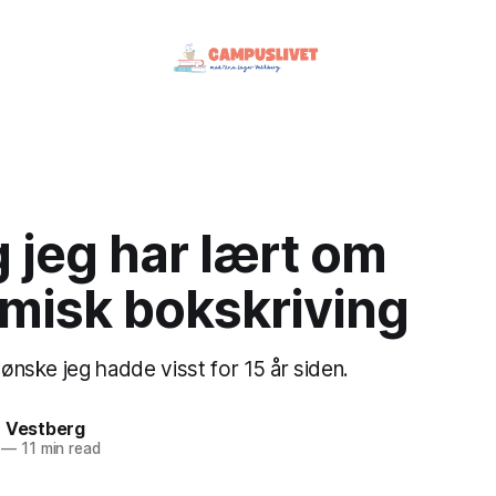
g jeg har lært om
misk bokskriving
e ønske jeg hadde visst for 15 år siden.
r Vestberg
—
11 min read