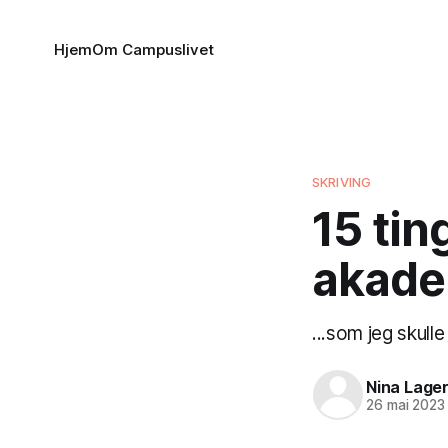
Hjem
Om Campuslivet
SKRIVING
15 tin
akade
...som jeg skull
Nina Lage
26 mai 2023