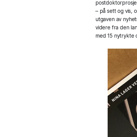
postdoktorprosjek
– på sett og vis,
utgaven av nyhet
videre fra den l
med 15 nytrykte 