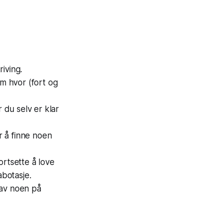
iving.
om hvor (fort og
 du selv er klar
r å finne noen
ortsette å love
abotasje.
 av noen på