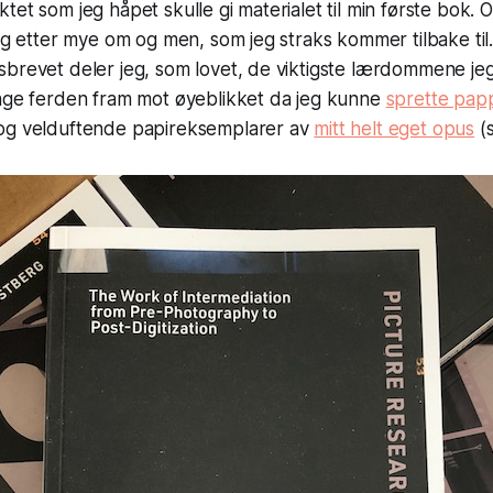
tet som jeg håpet skulle gi materialet til min første bok. 
 og etter mye om og men, som jeg straks kommer tilbake til
sbrevet deler jeg, som lovet, de viktigste lærdommene j
ange ferden fram mot øyeblikket da jeg kunne
sprette pap
og velduftende papireksemplarer av
mitt helt eget opus
(s