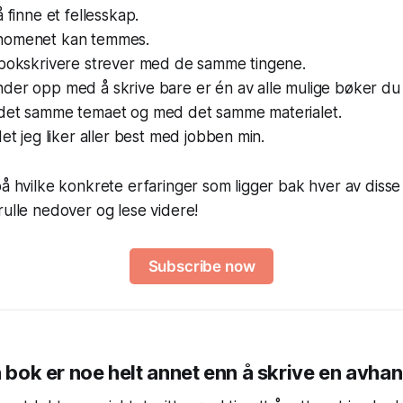
 finne et fellesskap.
nomenet kan temmes.
 bokskrivere strever med de samme tingene.
der opp med å skrive bare er én av alle mulige bøker d
det samme temaet og med det samme materialet.
det jeg liker aller best med jobben min.
 på hvilke konkrete erfaringer som ligger bak hver av di
rulle nedover og lese videre!
Subscribe now
n bok er noe helt annet enn å skrive en avhan