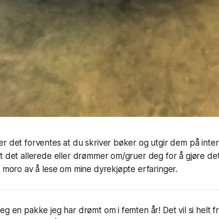
r det forventes at du skriver bøker og utgir dem på inter
t det allerede eller drømmer om/gruer deg for å gjøre de
r moro av å lese om mine dyrekjøpte erfaringer.
g en pakke jeg har drømt om i femten år! Det vil si helt fr