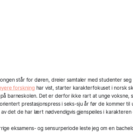
gen står for døren, dreier samtaler med studenter seg fo
nyere forskning
har vist, starter karakterfokuset i norsk s
år på barneskolen. Det er derfor ikke rart at unge voksne,
torientert prestasjonspress i seks-sju år før de kommer til u
 av det de har lært nødvendigvis gjenspeiles i karakteren 
forrige eksamens- og sensurperiode leste jeg om en bache