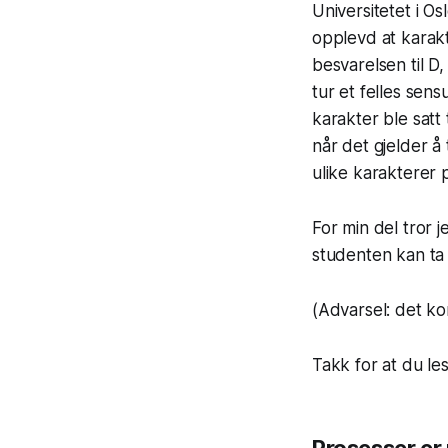
Universitetet i 
opplevd at karak
besvarelsen til D
tur et felles sen
karakter ble satt 
når det gjelder å
ulike karakterer
For min del tror
studenten kan ta 
(Advarsel: det komm
Takk for at du l