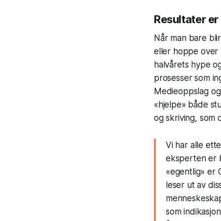
Resultater e
Når man bare blir 
eller hoppe over 
halvårets hype og
prosesser som inge
Medieoppslag og 
«hjelpe» både st
og skriving, som 
Vi har alle et
eksperten er bl
«egentlig» er 
leser ut av di
menneskeskapte
som indikasjon