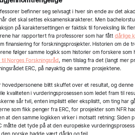
 ugjennomtrengelige
fessorer befinner seg selvsagt i hver sin ende av det ak
år det skal settes eksamenskarakterer. Men bachelorst
ksjon på karaktersettingen er faktisk til forveksling lik f
rene har rapportert fra professorer som har fått
dårlige 
 finansiering for forskningsprosjekter. Historien om de t
ene følger samme logikk som historier om forskere som h
 til Norges Forskningsråd
, men tilslag fra det (langt mer pr
ningsrådet ERC, på nøyaktig de samme prosjektene.
 er hovedpersonene blitt skuffet over et resultat, og denne
vile kvaliteten i vurderingsprosessen som ledet fram til res
rne sår tvil, enten implisitt eller eksplisitt, om ting har gå
rne som fikk penger fra ERC, for prosjekter som NFR had
ten at den samme logikken virker i motsatt retning: Siden p
RC måtte det tyde på at den europeiske vurderingsprose
r den norske hadde vært dårlig og feil.