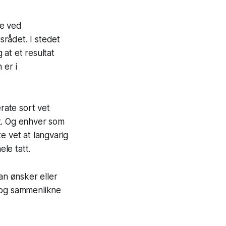
ne ved
srådet. I stedet
at et resultat
 er i
rate sort vet
tet. Og enhver som
e vet at langvarig
ele tatt.
n ønsker eller
e og sammenlikne