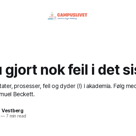
 gjort nok feil i det s
ater, prosesser, feil og dyder (!) i akademia. Følg med 
muel Beckett.
r Vestberg
—
7 min read