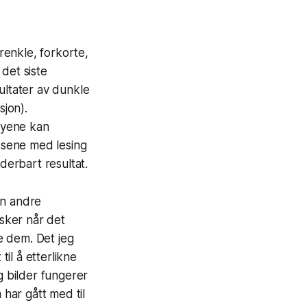
orenkle, forkorte,
det siste
ultater av dunkle
sjon).
øyene kan
ssene med lesing
derbart resultat.
en andre
esker når det
e dem. Det jeg
il å etterlikne
g bilder fungerer
har gått med til