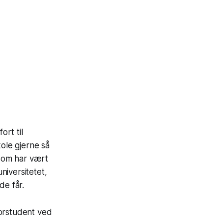
rt til
kole gjerne så
 som har vært
niversitetet,
de får.
lorstudent ved