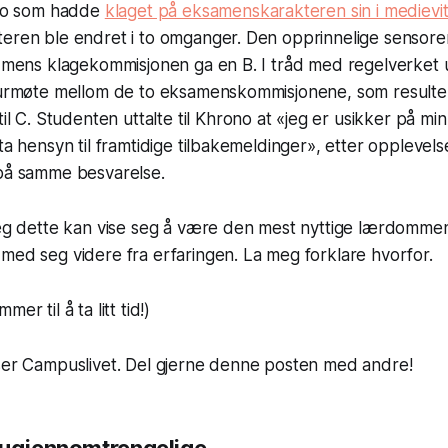
Oslo som hadde
klaget på eksamenskarakteren sin i mediev
teren ble endret i to omganger. Den opprinnelige sensor
, mens klagekommisjonen ga en B. I tråd med regelverket ut
surmøte mellom de to eksamenskommisjonene, som resultert
til C. Studenten uttalte til
Khrono
at «jeg er usikker på mi
 ta hensyn til framtidige tilbakemeldinger», etter opplevel
 på samme besvarelse.
 jeg dette kan vise seg å være den mest nyttige lærdomm
med seg videre fra erfaringen. La meg forklare hvorfor.
er til å ta litt tid!)
eser Campuslivet. Del gjerne denne posten med andre!