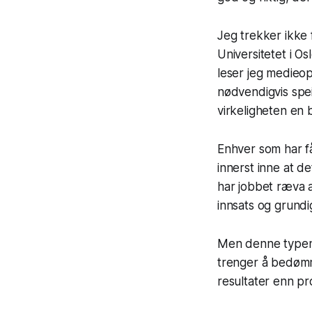
Jeg trekker ikke
Universitetet i Os
leser jeg medieop
nødvendigvis spei
virkeligheten en 
Enhver som har f
innerst inne at de
har jobbet ræva a
innsats og grundig
Men denne typen 
trenger å bedømm
resultater enn pr