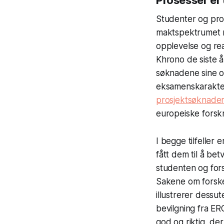
Prosesser er
Studenter og pro
maktspektrumet n
opplevelse og rea
Khrono de siste å
søknadene sine om
eksamenskarakter
prosjektsøknader
europeiske forsk
I begge tilfeller
fått dem til å bet
studenten og forske
Sakene om forske
illustrerer dessu
bevilgning fra E
god og riktig, de