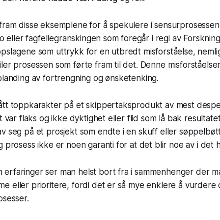
 fram disse eksemplene for å spekulere i sensurprosesse
lo eller fagfellegranskingen som foregår i regi av Forskning
pslagene som uttrykk for en utbredt misforståelse, nemlig 
ler prosessen som førte fram til det. Denne misforståelsen
blanding av fortrengning og ønsketenking.
ått toppkarakter på et skippertaksprodukt av mest despe
t var flaks og ikke dyktighet eller flid som lå bak resulta
v seg på et prosjekt som endte i en skuff eller søppelbøtt
 prosess ikke er noen garanti for at det blir noe av i det h
erfaringer ser man helst bort fra i sammenhenger der ma
e eller prioritere, fordi det er så mye enklere å vurder
osesser.