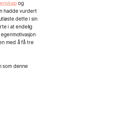
itenskap
og
en hadde vurdert
løste dette i sin
e i at endelig
n egenmotivasjon
sen med å få tre
en som denne