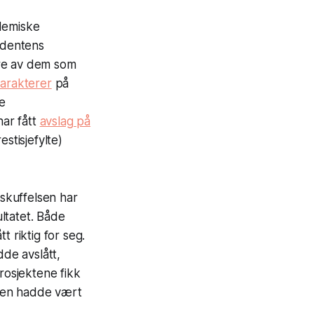
ademiske
udentens
lere av dem som
karakterer
på
re
ar fått
avslag på
estisjefylte)
 skuffelsen har
ultatet. Både
tt riktig for seg.
de avslått,
rosjektene fikk
ssen hadde vært