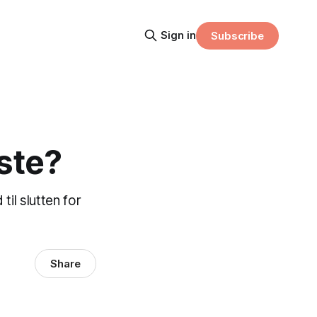
Sign in
Subscribe
iste?
til slutten for
Share