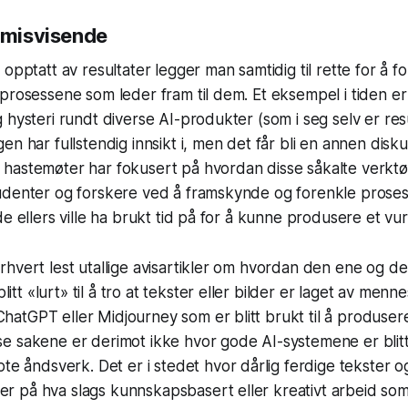
r misvisende
opptatt av resultater legger man samtidig til rette for å f
prosessene som leder fram til dem. Et eksempel i tiden er 
 hysteri rundt diverse AI-produkter (som i seg selv er res
n har fullstendig innsikt i, men det får bli en annen disku
hastemøter har fokusert på hvordan disse såkalte verkt
udenter og forskere ved å framskynde og forenkle prose
de ellers ville ha brukt tid på for å kunne produsere et vur
terhvert lest utallige avisartikler om hvordan den ene og d
itt «lurt» til å tro at tekster eller bilder er laget av menn
ChatGPT eller Midjourney som er blitt brukt til å produser
sse sakene er derimot ikke hvor gode AI-systemene er blitt t
 åndsverk. Det er i stedet hvor dårlig ferdige tekster o
er på hva slags kunnskapsbasert eller kreativt arbeid som 