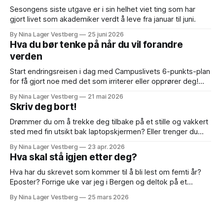
Sesongens siste utgave er i sin helhet viet ting som har
gjort livet som akademiker verdt å leve fra januar til juni.
By Nina Lager Vestberg
25 juni 2026
Hva du bør tenke på når du vil forandre
verden
Start endringsreisen i dag med Campuslivets 6-punkts-plan
for få gjort noe med det som irriterer eller opprører deg!
Sensursesongen er i full gang og denne uken sitter jeg til
By Nina Lager Vestberg
21 mai 2026
oppover ørene i bacheloroppgaver. Det har aldri vært
Skriv deg bort!
vårens vakreste eventyr, men i år opplever jeg
bachelorsensuren som deprimerende
Drømmer du om å trekke deg tilbake på et stille og vakkert
sted med fin utsikt bak laptopskjermen? Eller trenger du
bare å komme i gang/bli ferdig med et skriveprosjekt? Her
By Nina Lager Vestberg
23 apr. 2026
kommer noen tips til hva du bør tenke på hvis du vil
Hva skal stå igjen etter deg?
organisere og gjennomføre et skriveopphold. Hva
Hva har du skrevet som kommer til å bli lest om femti år?
Eposter? Forrige uke var jeg i Bergen og deltok på et
symposium jeg aldri har opplevd maken til. I tre heile dagar
By Nina Lager Vestberg
25 mars 2026
til ende var kolleger, venner og familiemedlemmer av
forskeren og forfatteren Øyvind Vågnes samlet til