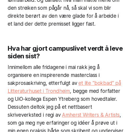
den streiken som pågår nå, så skal vi som blir
direkte berørt av den være glade for å arbeide i
et land der dette premisset ligger fast.
Hva har gjort campuslivet verdt å leve
siden sist?
Innimellom alle fridagene i mai rakk jeg å
organisere en inspirerende masterclass i
sakprosaskriving, etterfulgt av
et lite “bokbad” på
Litteraturhuset i Trondheim
, begge med forfatter
og UiO-kollega Espen Ytreberg som hovedtaler.
Dessuten deltok jeg på et nettbasert
skriveverksted i regi av
Amherst Writers & Artists
,
som ga meg nye erfaringer og idéer å prøve ut i
min egen praksis både som skribent og underviser.