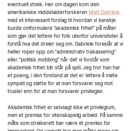
eventuell streik. Her om dagen kom den
amerikanske middelalderforskeren
Matt Gabriele
med et interessant forslag til hvordan vi kanskje
burde omformulere “akademisk frihet” på måter
som gjør det lettere for folk utenfor universiteter å
forstå hva det dreier seg om. Gabriele foreslår at vi
heller roper opp om “administrativ trakassering”
eller “politisk mobbing” når det vi forstår som
akademisk frihet blir står på spill. Jeg tror han har
et poeng, i den forstand at det er lettere å møte
sympati og støtte for at man forsvarer seg mot
trusler enn for at man forsvarer privilegier.
Akademisk frihet er selvsagt ikke et privilegium,
men et premiss for vitenskapelig arbeid. På samme
måte som streikerett bør være et premiss for
lønnsarbeid. Og uansett hva man måtte mene om